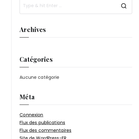
S
e
a
Archives
r
c
h
Catégories
f
o
Aucune catégorie
r
:
Méta
Connexion
Flux des publications
Flux des commentaires
Site de WordPress-FR