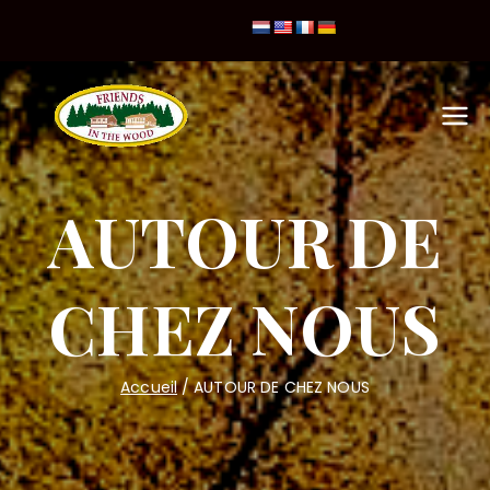
Friends in
the Wood
AUTOUR DE
CHEZ NOUS
Accueil
AUTOUR DE CHEZ NOUS